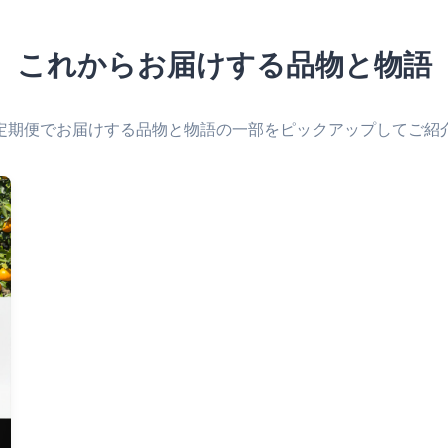
区）がスタート!
12月11日
「発見物語大分フェア2025-26」
inとんかつ店「まるかつ
これからお届けする品物と物語
良・大阪）がスタート!
定期便でお届けする品物と物語の一部をピックアップしてご紹