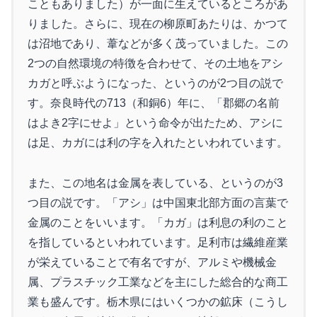
こともありました）が一面に生えているところがあ
りました。さらに、現在の柳原町あたりは、かつて
は沼地であり、葦などが多く茂っていました。この
2つの自然環境の特徴を合わせて、その土地をアシ
カガと呼ぶようになった、というのが2つ目の説で
す。奈良時代の713（和銅6）年に、「郡郷の名前
はよき2字にせよ」という命令が出たため、アシに
は足、カガには利の字を入れたといわれています。
また、この地名は金属を表している、というのが3
つ目の説です。「アシ」は中国東北部方面の言葉で
金属のことをいいます。「カガ」は利息の利のこと
を指しているといわれています。足利市は繊維産業
が栄えていることで有名ですが、アルミや機械金
属、プラスチック工業などを主にした総合的な商工
業も盛んです。栃木県にはいくつかの鉱床（こうし