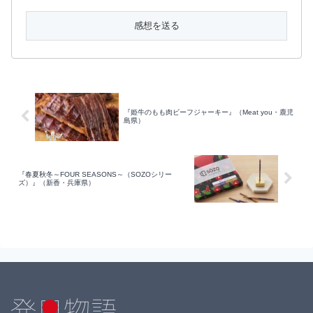
『姫牛のもも肉ビーフジャーキー』（Meat you・鹿児
島県）
『春夏秋冬～FOUR SEASONS～（SOZOシリー
ズ）』（新香・兵庫県）