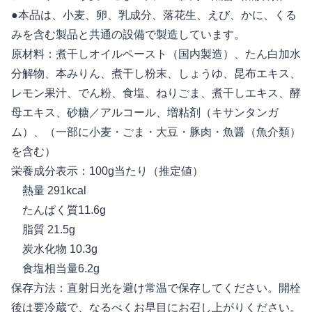
●本品は、小麦、卵、乳成分、落花生、えび、かに、くる
みを含む製品と共通の設備で製造しています。
原材料：煮干しオイルペースト（国内製造）、たん白加水
分解物、本みりん、煮干し粉末、しょうゆ、昆布エキス、
レモン果汁、でん粉、食塩、ねりごま、煮干しエキス、酵
母エキス、砂糖／アルコール、増粘剤（キサンタンガ
ム）、（一部に小麦・ごま・大豆・豚肉・魚醤（魚介類）
を含む）
栄養成分表示：100g当たり（推定値）
熱量 291kcal
たんぱく質11.6g
脂質 21.5g
炭水化物 10.3g
食塩相当量6.2g
保存方法：直射日光を避け常温で保存してください。開栓
後は要冷蔵で、なるべくお早目にお召し上がりください。